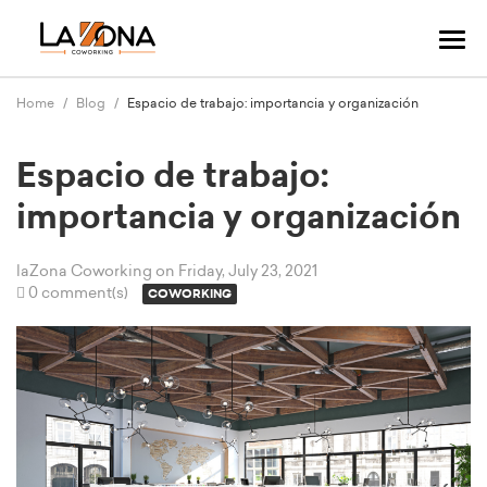
Tog
navi
Home
Blog
Espacio de trabajo: importancia y organización
Espacio de trabajo:
importancia y organización
laZona Coworking
on Friday, July 23, 2021
0 comment(s)
COWORKING