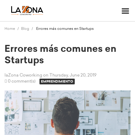
Tog
navi
Home
Blog
Errores más comunes en Startups
Errores más comunes en
Startups
laZona Coworking
on Thursday, June 20, 2019
0 comment(s)
EMPRENDIMIENTO