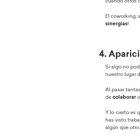
cuando otros c
El coworking, s
sinergias
!
4. Aparic
Si algo no pod
nuestro lugar d
Al pasar tanta
de
colaborar
Y lo cierto es
has visto traba
algún que otro