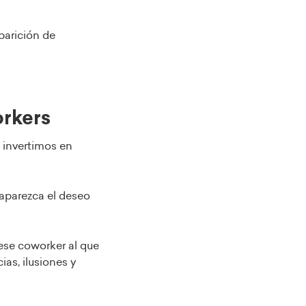
aparición de
orkers
o invertimos en
 aparezca el deseo
ese coworker al que
ias, ilusiones y