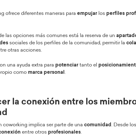
g ofrece diferentes maneras para
empujar
los
perfiles pro
de las opciones más comunes está la reserva de un
apartad
edes
sociales de los perfiles de la comunidad, permitir la
col
tre otras acciones.
con una ayuda extra para
potenciar
tanto el
posicionamient
propio como
marca personal
.
cer la conexión entre los miembro
ad
n coworking implica ser parte de una
comunidad
. Desde los
conexión
entre otros
profesionales
.