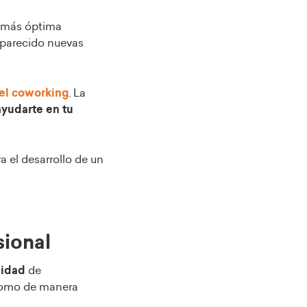
a más óptima
 aparecido nuevas
el coworking
. La
yudarte en tu
a el desarrollo de un
esional
lidad
de
 como de manera