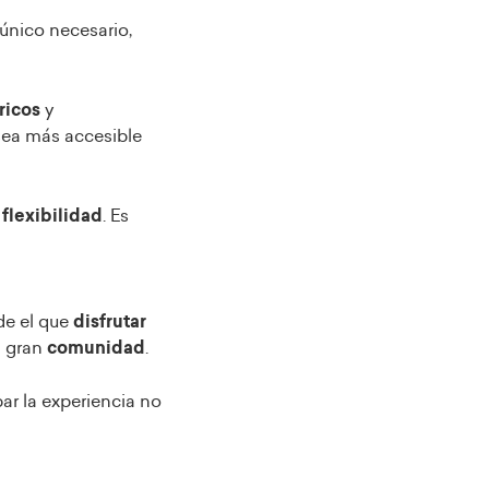
único necesario,
ricos
y
 sea más accesible
r
flexibilidad
. Es
de el que
disfrutar
a gran
comunidad
.
ar la experiencia no