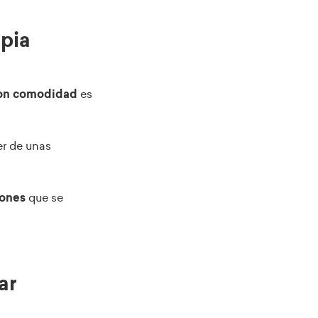
opia
con comodidad
es
er de unas
iones
que se
ar