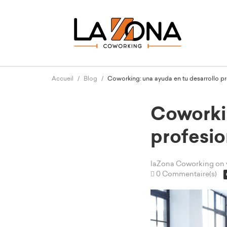
Accueil
Blog
Coworking: una ayuda en tu desarrollo pr
Coworkin
profesio
laZona Coworking
on 
0 Commentaire(s)