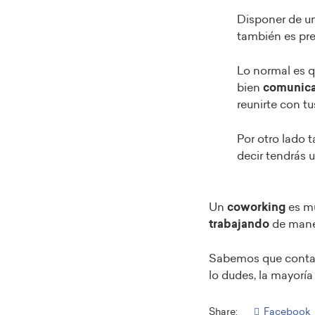
Disponer de un
también es pre
Lo normal es q
bien
comunic
reunirte con tu
Por otro lado 
decir tendrás 
Un
coworking
es mu
trabajando
de maner
Sabemos que contarl
lo dudes, la mayorí
Share:
Facebook