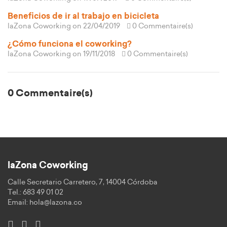
Beneficios de ir al trabajo en bicicleta
laZona Coworking
on 22/04/2019
0 Commentaire(s)
¿Cómo funciona el coworking?
laZona Coworking
on 19/11/2018
0 Commentaire(s)
0 Commentaire(s)
laZona Coworking
Calle Secretario Carretero, 7, 14004 Córdoba
Tel.: 683 49 01 02
Email:
hola@lazona.co