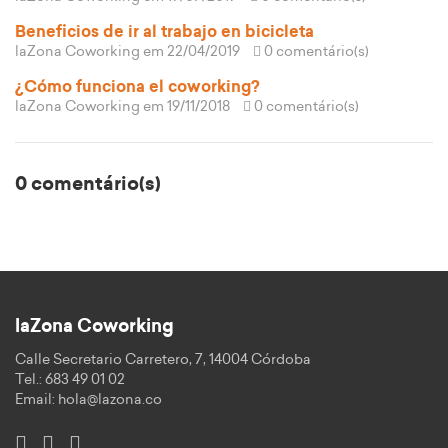
Beneficios de ir al trabajo en bicicleta
laZona Coworking
em 22/04/2019
0 comentário(s)
¿Cómo funciona el coworking?
laZona Coworking
em 19/11/2018
0 comentário(s)
0 comentário(s)
laZona Coworking
Calle Secretario Carretero, 7, 14004 Córdoba
Tel.: 683 49 01 02
Email:
hola@lazona.co