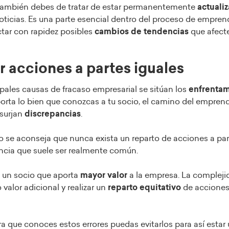
 también debes de tratar de estar permanentemente
actuali
ticias. Es una parte esencial dentro del proceso de empren
ctar con rapidez posibles
cambios de tendencias
que afect
ir acciones a partes iguales
ipales causas de fracaso empresarial se sitúan los
enfrentam
orta lo bien que conozcas a tu socio, el camino del emprend
surjan
discrepancias
.
o se aconseja que nunca exista un reparto de acciones a pa
ncia que suele ser realmente común.
 un socio que aporta
mayor valor
a la empresa. La compleji
 valor adicional y realizar un
reparto equitativo
de acciones 
 que conoces estos errores puedas evitarlos para así estar