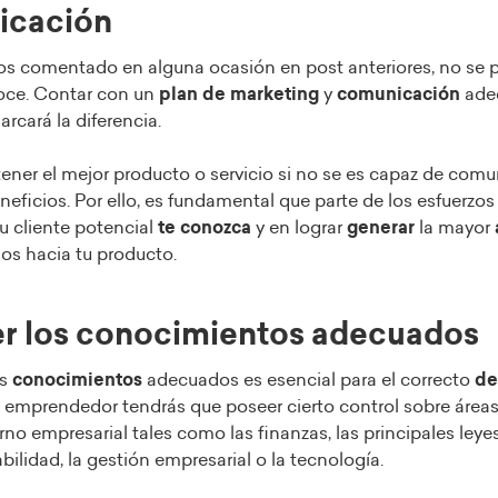
icación
 comentado en alguna ocasión en post anteriores, no se 
oce. Contar con un
plan de marketing
y
comunicación
adec
rcará la diferencia.
tener el mejor producto o servicio si no se es capaz de com
neficios. Por ello, es fundamental que parte de los esfuerzos
u cliente potencial
te conozca
y en lograr
generar
la mayor
los hacia tu producto.
ner los conocimientos adecuados
os
conocimientos
adecuados es esencial para el correcto
des
 emprendedor tendrás que poseer cierto control sobre área
rno empresarial tales como las finanzas, las principales leyes
abilidad, la gestión empresarial o la tecnología.