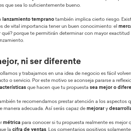
es que sea lo suficientemente bueno.
un
lanzamiento temprano
también implica cierto riesgo. Exi
es de vital importancia tener un buen conocimiento: el
merc
or qué? porque te permitirán determinar con mayor exactitud
anzamiento.
mejor, ni ser diferente
llamos y trabajamos en una idea de negocio es fácil volver
cto o servicio. Por este motivo se aconseja pararse a reflexi
acterísticas
que hacen que tu propuesta
sea mejor o difer
también te recomendamos prestar atención a los aspectos 
e manera adecuada. Así serás capaz de
mejorar
y
desarroll
or
métrica
para conocer si tu propuesta realmente es mejor q
ue la
cifra de ventas
. Los comentarios positivos solamente