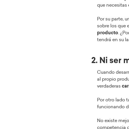
que necesitas 
Por su parte, 
sobre los que 
producto
. ¿P
tendrá en su l
2. Ni ser 
Cuando desarro
al propio produ
verdaderas
car
Por otro lado 
funcionando d
No existe mej
competencia q