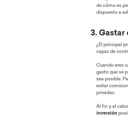
de cómo es per
dispuesto a adq
3. Gastar
¿El principal 
capaz de contr
Cuando eres un
gasto que se 
sea posible. P
evitar comisio
privadas.
Al fin y al ca
inversión
posi