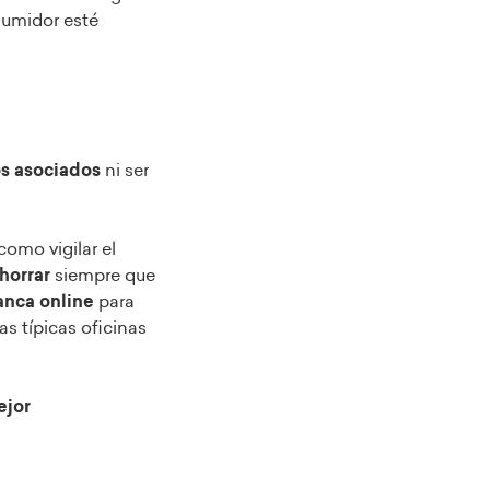
sumidor esté
os asociados
ni ser
como vigilar el
ahorrar
siempre que
anca online
para
as típicas oficinas
ejor