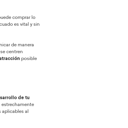
puede comprar lo
uado es vital y sin
unicar de manera
 se centren
atracci
ón
posible
arrollo de tu
s estrechamente
 aplicables al