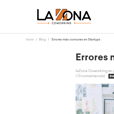
Inicio
Blog
Errores más comunes en Startups
Errores
laZona Coworking
en 
0 comentario(s)
EM