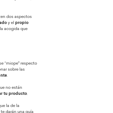
sten dos aspectos
ado
y el
propio
 la acogida que
se “miope" respecto
onar sobre las
ente
.
que no están
ar tu producto
.
ue la de la
 te darán una guía