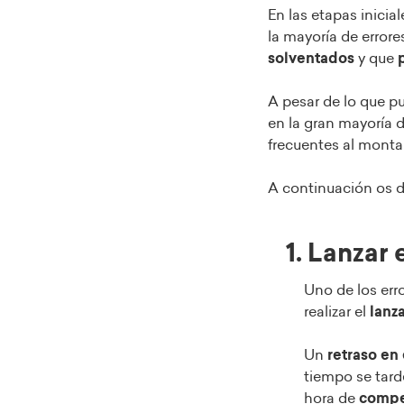
En las etapas inici
la mayoría de errore
solventados
y que
p
A pesar de lo que p
en la gran mayoría 
frecuentes al montar
A continuación os d
1. Lanzar
Uno de los err
realizar el
lanz
Un
retraso en
tiempo se tard
hora de
compet