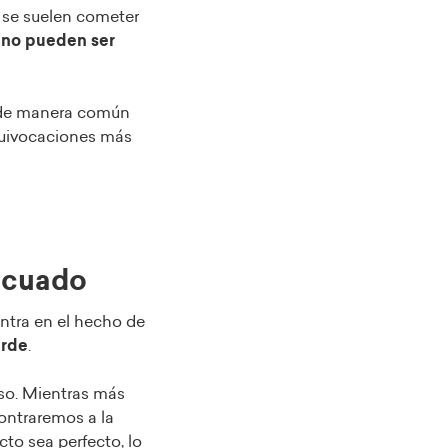
e se suelen cometer
 no pueden ser
e de manera común
equivocaciones más
decuado
ntra en el hecho de
arde
.
so. Mientras más
ontraremos a la
cto sea perfecto, lo