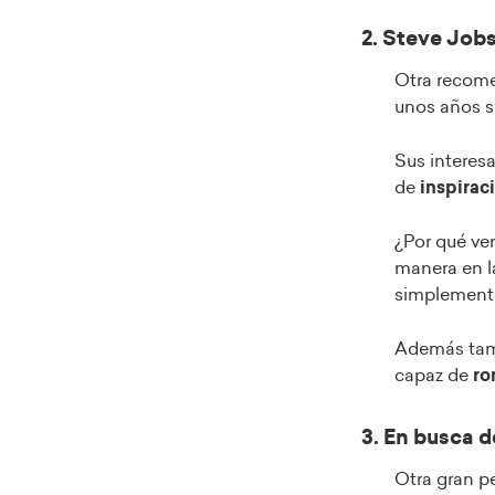
2. Steve Jobs
Otra recome
unos años s
Sus interesa
de
inspirac
¿Por qué ver
manera en la
simplemente
Además tamb
capaz de
ro
3. En busca d
Otra gran pe