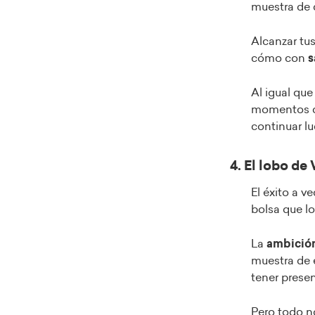
muestra de 
Alcanzar tus
cómo con
s
Al igual que
momentos de
continuar l
4. El lobo de 
El éxito a v
bolsa que lo
La
ambició
muestra de 
tener prese
Pero todo no