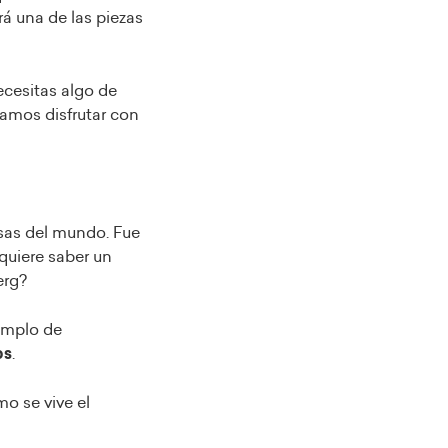
rá una de las piezas
ecesitas algo de
amos disfrutar con
osas del mundo. Fue
 quiere saber un
erg?
jemplo de
ps
.
o se vive el