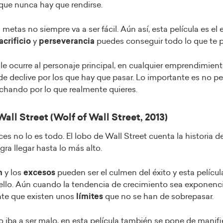
que nunca hay que rendirse.
 metas no siempre va a ser fácil. Aún así, esta película es el
acrificio
y
perseverancia
puedes conseguir todo lo que te 
 le ocurre al personaje principal, en cualquier emprendimien
 declive por los que hay que pasar. Lo importante es no per
uchando por lo que realmente quieres.
Wall Street (Wolf of Wall Street, 2013)
eces no lo es todo. El lobo de Wall Street cuenta la historia 
gra llegar hasta lo más alto.
n
y los
excesos
pueden ser el culmen del éxito y esta pelícu
ello. Aún cuando la tendencia de crecimiento sea exponenci
nte que existen unos
límites
que no se han de sobrepasar.
 iba a ser malo, en esta película también se pone de manifi