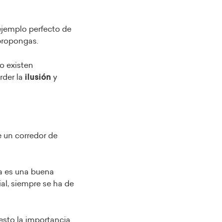
 ejemplo perfecto de
propongas.
to existen
der la
ilusión
y
de un corredor de
la es una buena
al, siempre se ha de
esto la importancia