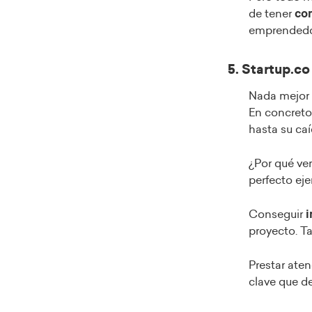
de tener
con
emprendedo
5. Startup.co
Nada mejor 
En concreto
hasta su caí
¿Por qué ver
perfecto ej
Conseguir
i
proyecto. T
Prestar aten
clave que d