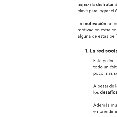
capaz de
disfrutar
d
clave para lograr el
é
La
motivación
no pu
motivación extra co
alguna de estas pelí
1. La red soc
Esta pelícu
todo un éxit
poco más so
A pesar de l
los
desafío
Además mues
emprendimie