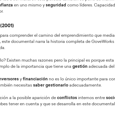
fianza
en uno mismo y
seguridad
como líderes. Capacidade
r.
 (2001)
para comprender el camino del emprendimiento que median
, este documental narra la historia completa de GoveWork
da.
lo? Existen muchas razones pero la principal es porque esta 
emplo de la importancia que tiene una
gestión
adecuada de
nversores
y
financiación
no es lo único importante para con
ambién necesitas
saber gestionarlo
adecuadamente.
ción a la posible aparición de
conflictos
internos entre
soci
ebes tener en cuenta y que se desarrolla en este documental