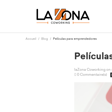
Accueil
Blog
Películas para emprendedores
Películ
laZona Coworking
on 
0 Commentaire(s)