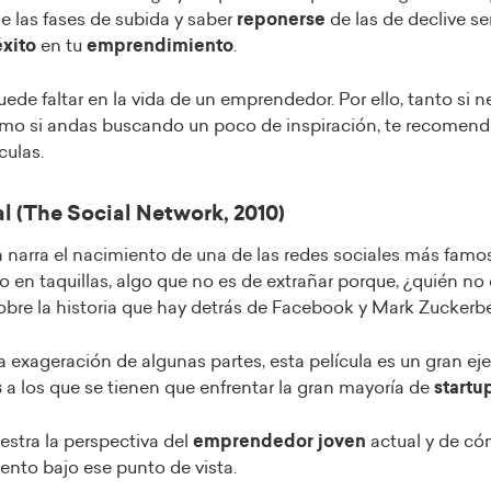
e las fases de subida y saber
reponerse
de las de declive se
xito
en tu
emprendimiento
.
ede faltar en la vida de un emprendedor. Por ello, tanto si n
mo si andas buscando un poco de inspiración, te recomend
culas.
ial (The Social Network, 2010)
la narra el nacimiento de una de las redes sociales más fam
o en taquillas, algo que no es de extrañar porque, ¿quién no
bre la historia que hay detrás de Facebook y Mark Zuckerb
a exageración de algunas partes, esta película es un gran e
s
a los que se tienen que enfrentar la gran mayoría de
startu
tra la perspectiva del
emprendedor joven
actual y de cóm
nto bajo ese punto de vista.