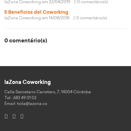
laZona Coworking
em 22/04/2019
0 comentário(s)
5 Beneficios del Coworking
laZona Coworking
em 14/08/2018
0 comentário(s)
0 comentário(s)
laZona Coworking
Calle Secretario Carretero, 7, 14004 Córdoba
Tel.: 683 49 01 02
Email:
hola@lazona.co