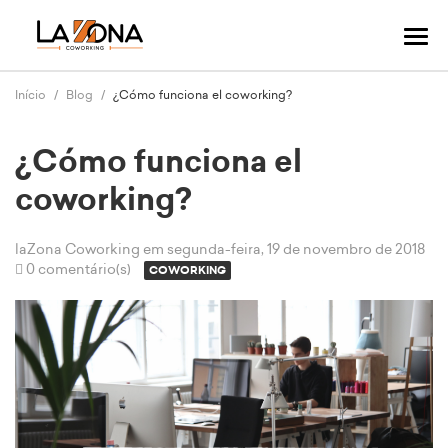
Alte
nav
Início
Blog
¿Cómo funciona el coworking?
¿Cómo funciona el
coworking?
laZona Coworking
em segunda-feira, 19 de novembro de 2018
0 comentário(s)
COWORKING