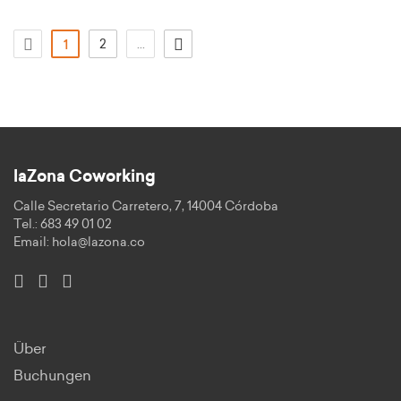
(aktuell)
2
...
1
laZona Coworking
Calle Secretario Carretero, 7, 14004 Córdoba
Tel.: 683 49 01 02
Email:
hola@lazona.co
Über
Buchungen