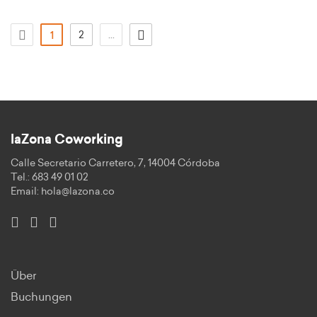
(aktuell)
2
...
1
laZona Coworking
Calle Secretario Carretero, 7, 14004 Córdoba
Tel.: 683 49 01 02
Email:
hola@lazona.co
Über
Buchungen