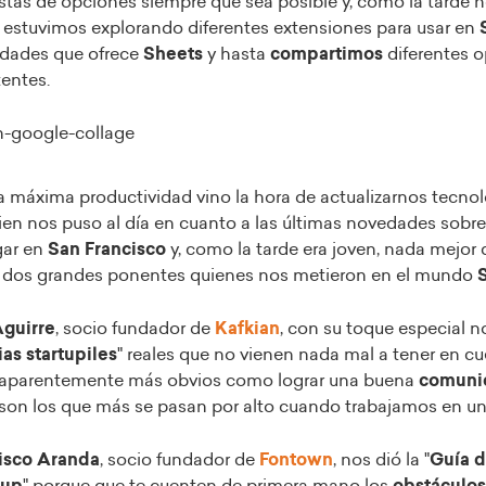
 listas de opciones siempre que sea posible y, como la tarde
 estuvimos explorando diferentes extensiones para usar en
S
lidades que ofrece
Sheets
y hasta
compartimos
diferentes 
tentes.
a máxima productividad vino la hora de actualizarnos tecno
en nos puso al día en cuanto a las últimas novedades sobre
gar en
San Francisco
y, como la tarde era joven, nada mejor
e dos grandes ponentes quienes nos metieron en el mundo
S
Aguirre
, socio fundador de
Kafkian
, con su toque especial 
as startupiles
" reales que no vienen nada mal a tener en cu
s aparentemente más obvios como lograr una buena
comuni
son los que más se pasan por alto cuando trabajamos en un
isco Aranda
, socio fundador de
Fontown
, nos dió la "
Guía d
tup
" porque que te cuenten de primera mano los
obstáculos