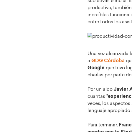
subjetivas e incluir
productiva, también
increíbles funciona
entre todos los asis
Una vez alcanzada l
a
GDG Córdoba
qui
Google
que tuvo lu
charlas por parte d
Por un aldo
Javier 
cuantas "
experienci
veces, los aspecto
lenguaje apropiado 
Para terminar,
Franc
vender con tu Star