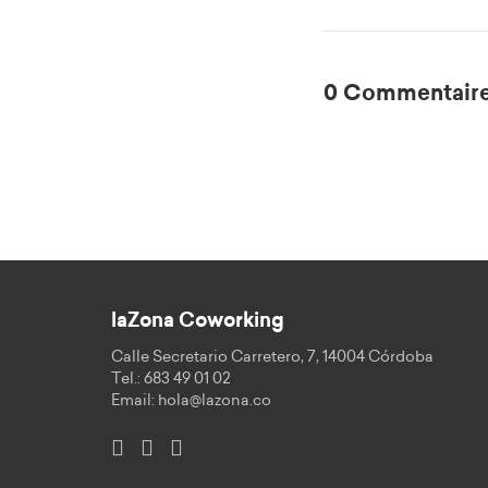
0 Commentaire
laZona Coworking
Calle Secretario Carretero, 7, 14004 Córdoba
Tel.: 683 49 01 02
Email:
hola@lazona.co