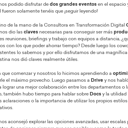
os podido disfrutar de
dos grandes eventos
en el espacio 
l fueron solamente tenéis que ¡seguir leyendo!
 vino de la mano de la Consultora en Transformación Digital
nos dio las
claves
necesarias para conseguir ser más
produ
 reuniones, briefings y trabajo con equipos a distancia, ¿q
s con los que poder ahorrar tiempo? Desde luego los cowo
stentes lo sabemos y por ello disfrutamos de una magnífica 
tina nos dió claves realmente útiles.
a que comenzar y nosotros lo hicimos aprendiendo a
optimi
arle el máximo provecho. Luego pasamos a
Drive
y nos habló
 lograr una mejor colaboración entre los departamentos o la
o, también hubo tiempo para hablar sobre
Docs
y la utilidad
 aclaraciones o la importancia de utilizar los propios estilos
tivos.
 nos aconsejó explorar las opciones avanzadas, usar escalas