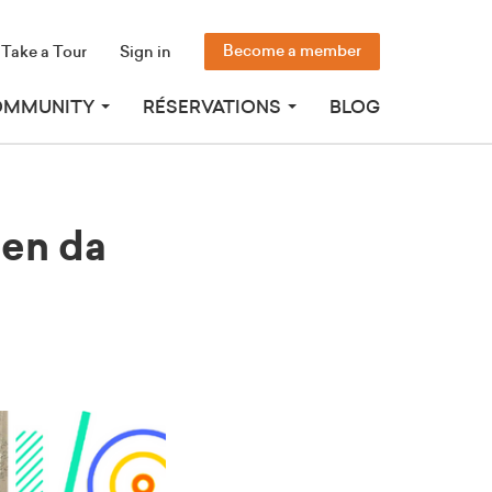
Become a member
Take a Tour
Sign in
OMMUNITY
RÉSERVATIONS
BLOG
ien da