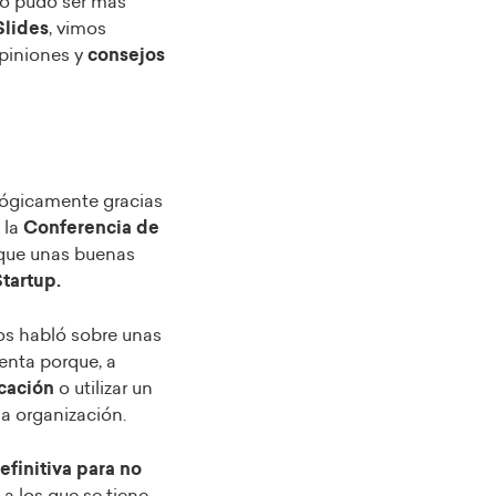
 no pudo ser más
lides
, vimos
opiniones y
consejos
lógicamente gracias
 la
Conferencia de
 que unas buenas
tartup.
nos habló sobre unas
enta porque, a
cación
o utilizar un
a organización.
efinitiva para no
a los que se tiene