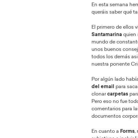
En esta semana hem
queráis saber qué ta
El primero de ellos
Santamarina
quien 
mundo de constantes
unos buenos consejo
todos los demás asi
nuestra ponente Cris
Por algún lado habí
del email
para sac
clonar
carpetas
para
Pero eso no fue tod
comentarios para las
documentos corpora
En cuanto a
Forms
,