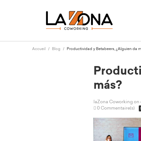
Accueil
Blog
Productividad y Betabeers, ¿Alguien da 
Producti
más?
laZona Coworking
on 
0 Commentaire(s)