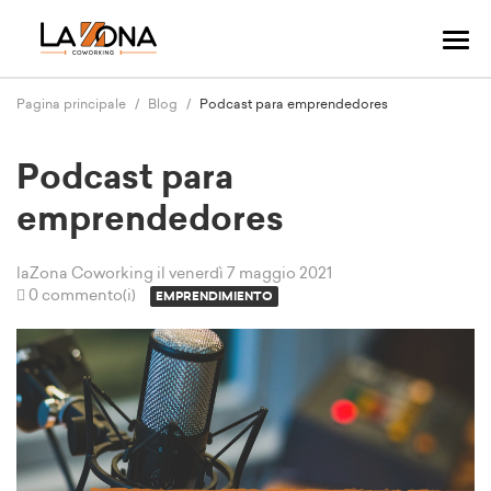
Nav
Tog
Pagina principale
Blog
Podcast para emprendedores
Podcast para
emprendedores
laZona Coworking
il venerdì 7 maggio 2021
0 commento(i)
EMPRENDIMIENTO