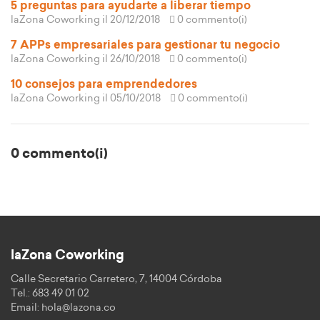
5 preguntas para ayudarte a liberar tiempo
laZona Coworking
il 20/12/2018
0 commento(i)
7 APPs empresariales para gestionar tu negocio
laZona Coworking
il 26/10/2018
0 commento(i)
10 consejos para emprendedores
laZona Coworking
il 05/10/2018
0 commento(i)
0 commento(i)
laZona Coworking
Calle Secretario Carretero, 7, 14004 Córdoba
Tel.: 683 49 01 02
Email:
hola@lazona.co