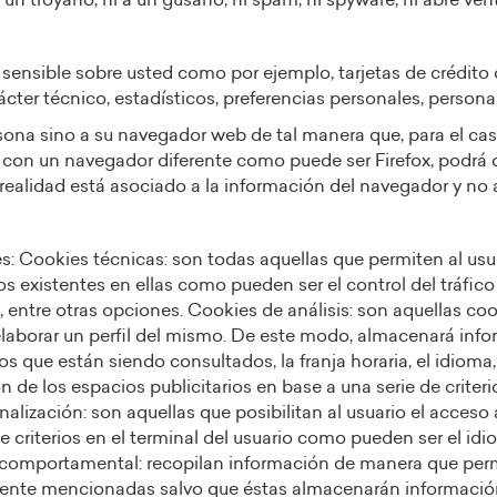
a un troyano, ni a un gusano, ni spam, ni spyware, ni abre ve
ensible sobre usted como por ejemplo, tarjetas de crédito 
cter técnico, estadísticos, preferencias personales, persona
rsona sino a su navegador web de tal manera que, para el c
on un navegador diferente como puede ser Firefox, podrá o
realidad está asociado a la información del navegador y no 
 Cookies técnicas: son todas aquellas que permiten al usuar
ios existentes en ellas como pueden ser el control del tráfico
, entre otras opciones. Cookies de análisis: son aquellas co
aborar un perfil del mismo. De este modo, almacenará infor
s que están siendo consultados, la franja horaria, el idioma, 
 de los espacios publicitarios en base a una serie de criter
lización: son aquellas que posibilitan al usuario el acceso a
 criterios en el terminal del usuario como pueden ser el idi
d comportamental: recopilan información de manera que permi
iormente mencionadas salvo que éstas almacenarán informaci