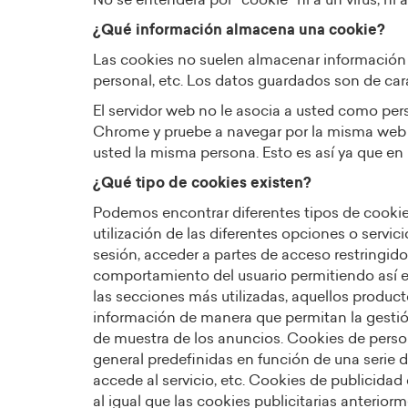
No se entenderá por “cookie” ni a un virus, ni 
¿Qué información almacena una cookie?
Las cookies no suelen almacenar información s
personal, etc. Los datos guardados son de cará
El servidor web no le asocia a usted como pe
Chrome y pruebe a navegar por la misma web c
usted la misma persona. Esto es así ya que en 
¿Qué tipo de cookies existen?
Podemos encontrar diferentes tipos de cookies:
utilización de las diferentes opciones o servic
sesión, acceder a partes de acceso restringido
comportamiento del usuario permitiendo así el
las secciones más utilizadas, aquellos producto
información de manera que permitan la gestión
de muestra de los anuncios. Cookies de persona
general predefinidas en función de una serie de
accede al servicio, etc. Cookies de publicida
al igual que las cookies publicitarias anter