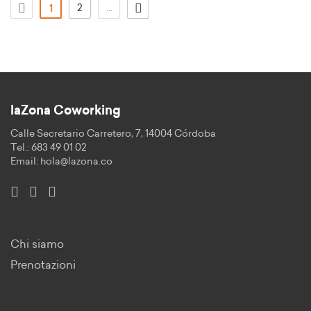
(attuale)
2
...
1
laZona Coworking
Calle Secretario Carretero, 7, 14004 Córdoba
Tel.: 683 49 01 02
Email:
hola@lazona.co
Chi siamo
Prenotazioni