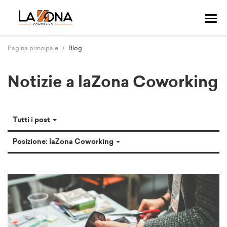
Nav
Tog
Pagina principale
Blog
Notizie a laZona Coworking
Tutti i post
Posizione: laZona Coworking