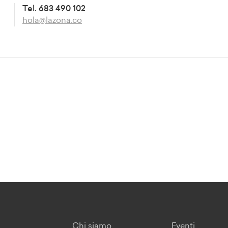
Tel. 683 490 102
hola@lazona.co
Chi siamo
Eventi