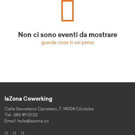
Non ci sono eventi da mostrare
guarda cosa ti sei perso
laZona Coworking
Calle Secretario Carretero, 7, 14004 Córdoba
Tel.: 683 49 01 02
Email:
hola@lazona.co