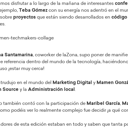
mos disfrutar a lo largo de la mañana de interesantes
confe
 ejemplo,
Teba Gómez
con su energía nos adentró en el mu
 sobre
proyectos
que están siendo desarrollados en
código 
es.
na Santamarina
, coworker de laZona, supo poner de manifie
de referencia dentro del mundo de la tecnología, haciéndon
uso ¡estar muy cerca!
ntrudujo en el mundo del
Marketing Digital
y
Mamen Gonzá
 Source
y la
Administración local
.
 también contó con la participación de
Maribel García
,
Ma
Como podéis ver lo realmente complejo fue decidir ¡a qué conf
dores de esta edición estaban en todo y saben que tanta p