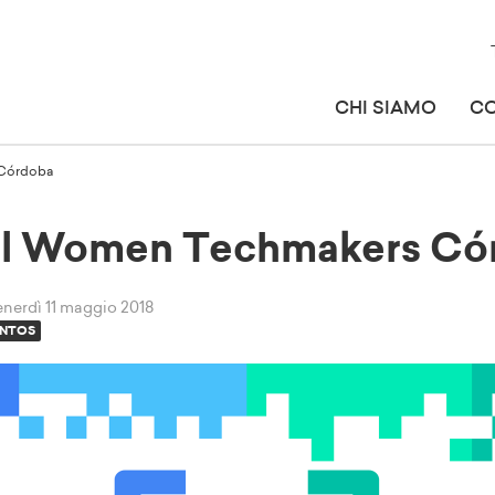
CHI SIAMO
C
 Córdoba
 el Women Techmakers Có
venerdì 11 maggio 2018
NTOS