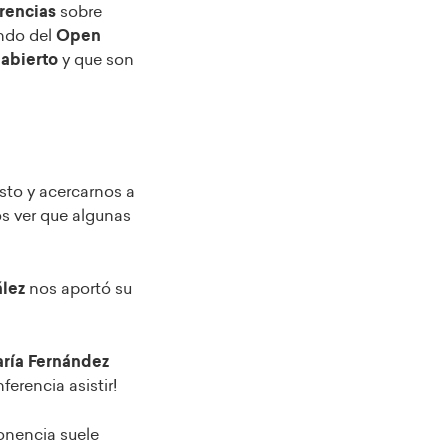
rencias
sobre
ndo del
Open
abierto
y que son
sto y acercarnos a
os ver que algunas
lez
nos aportó su
ría Fernández
erencia asistir!
onencia suele