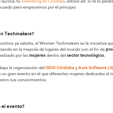
 laZona, tu
coworking en Córdoba
, estuvo allí. Si te lo per
decuado pero empecemos por el principio.
en Techmakers?
tros ya sabréis, el Women Techmakers es la iniciativa que
alizando en la mayoría de lugares del mundo con el fin de
pro
ealizado por las
mujeres
dentro del
sector tecnológico.
bajo la organización del
GDG Córdoba
y
Aula Software Li
e un gran evento en el que diferentes mujeres dedicadas al 
ieron sus conocimientos.
 el evento?