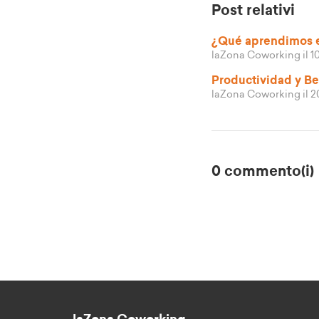
Post relativi
¿Qué aprendimos e
laZona Coworking
il 
Productividad y Be
laZona Coworking
il 
0 commento(i)