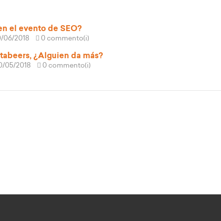
n el evento de SEO?
10/06/2018
0 commento(i)
tabeers, ¿Alguien da más?
20/05/2018
0 commento(i)