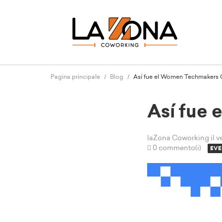
Pagina principale
Blog
Así fue el Women Techmakers
Así fue
laZona Coworking
il 
0 commento(i)
EVE